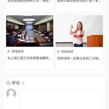
讲好祝酒辞的两种方法，帮你把
如何让领导爱听你的汇报？掌握
气氛活跃起来
这5种应对之策，让您的汇报更
精彩
职场说话
职场说话
向上级汇报工作前需要做哪些准
竞聘演讲一定要注意的三大细
备，记住这六个字，让你轻松应
节，记住几个方法，每个都会给
对
你加分
评论
0