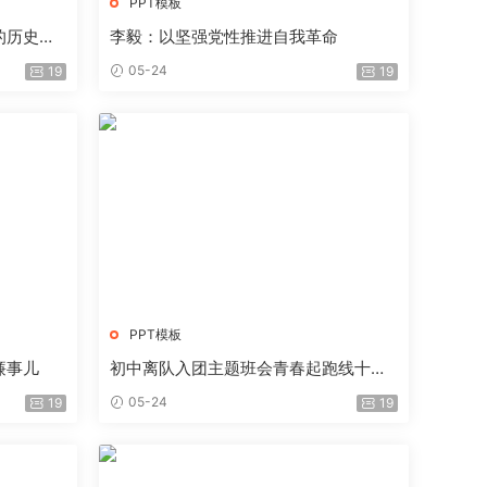
PPT模板
的历史经
李毅：以坚强党性推进自我革命
05-24
19
19
PPT模板
廉事儿
初中离队入团主题班会青春起跑线十四
岁，我们该成为怎样的人
05-24
19
19