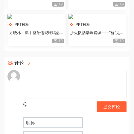
历史经验与重要启示
19
19
PPT模板
PPT模板
方晓林：集中整治违规吃喝必须
少先队活动课说课——“桥”见中
重拳出击
国路
19
19
评论
0
提交评论