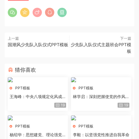
上一篇
下一篇
国潮风少先队入队仪式PPT模板
少先队入队仪式主题班会PPT模
板
猜你喜欢
PPT模板
PPT模板
王海峰：中央八项规定化风成俗
林学启：深刻把握使党的作风全
的文化价值
面纯洁起来的基本要求
19
19
PPT模板
PPT模板
杨绍华：思想建党、理论强党的
李毅：以坚强党性推进自我革命