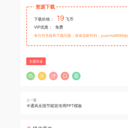
资源下载
19
下载价格：
飞币
VIP优惠：
免费
有任何充值和下载问题，请发送邮件到：yuanma8888@q
主题班会
上一篇
卡通风全国节能宣传周PPT模板