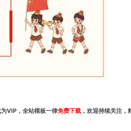
为VIP，全站模板一律
免费下载
，欢迎持续关注，