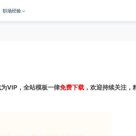
职场经验
板
为VIP，全站模板一律
免费下载
，欢迎持续关注，