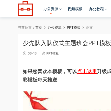
办公资源
视频模板
办公教程
当前位置：
首页
办公资源
PPT模板
正文
少先队入队仪式主题班会PPT模
06-16
PPT模板
如果您喜欢本模板，可以
点击这里
升级成
彩模板每天推送