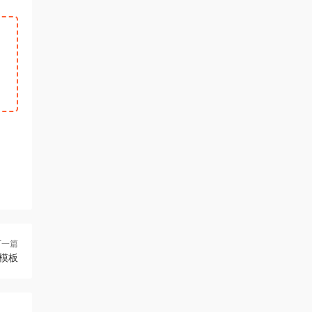
下一篇
模板