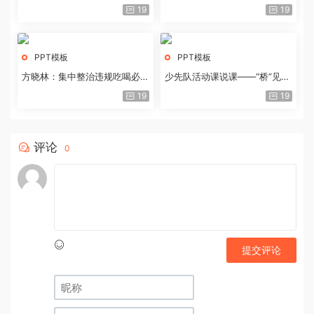
历史经验与重要启示
19
19
PPT模板
PPT模板
方晓林：集中整治违规吃喝必须
少先队活动课说课——“桥”见中
重拳出击
国路
19
19
评论
0
提交评论