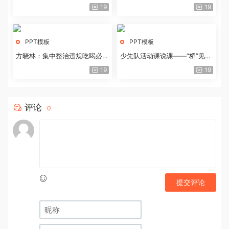
历史经验与重要启示
19
19
PPT模板
PPT模板
方晓林：集中整治违规吃喝必须
少先队活动课说课——“桥”见中
重拳出击
国路
19
19
评论
0
提交评论