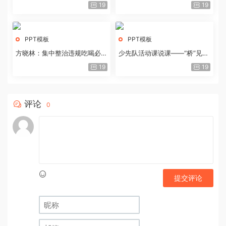
历史经验与重要启示
19
19
PPT模板
PPT模板
方晓林：集中整治违规吃喝必须
少先队活动课说课——“桥”见中
重拳出击
国路
19
19
评论
0
提交评论