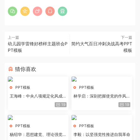
上一篇
下一篇
幼儿园学雷锋好榜样主题班会P
简约大气百日冲刺决战高考PPT
PT模板
模板
猜你喜欢
PPT模板
PPT模板
王海峰：中央八项规定化风成俗
林学启：深刻把握使党的作风全
的文化价值
面纯洁起来的基本要求
19
19
PPT模板
PPT模板
杨绍华：思想建党、理论强党的
李毅：以坚强党性推进自我革命