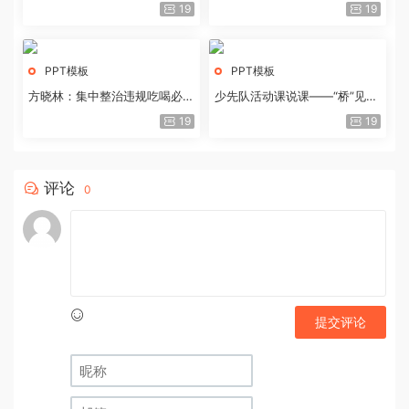
历史经验与重要启示
19
19
PPT模板
PPT模板
方晓林：集中整治违规吃喝必须
少先队活动课说课——“桥”见中
重拳出击
国路
19
19
评论
0
提交评论