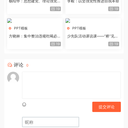
杨绍华：思想建党、理论强党的
李毅：以坚强党性推进自我革命
历史经验与重要启示
19
19
PPT模板
PPT模板
方晓林：集中整治违规吃喝必须
少先队活动课说课——“桥”见中
重拳出击
国路
19
19
评论
0
提交评论