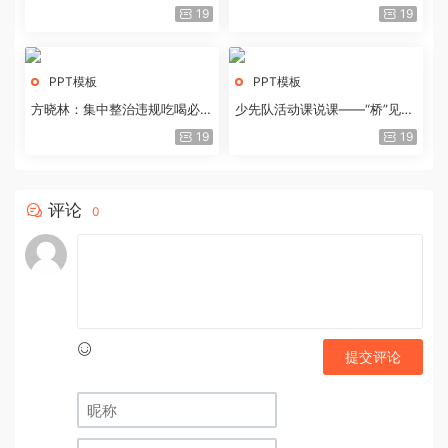
历史经验与重要启示
19
19
PPT模板
PPT模板
方晓林：集中整治违规吃喝必须
少先队活动课说课——“桥”见中
重拳出击
国路
19
19
评论
0
提交评论