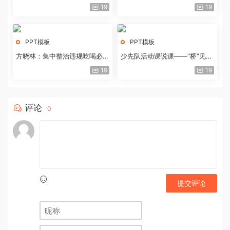
历史经验与重要启示
19
19
PPT模板
PPT模板
方晓林：集中整治违规吃喝必须
少先队活动课说课——“桥”见中
重拳出击
国路
19
19
评论
0
提交评论