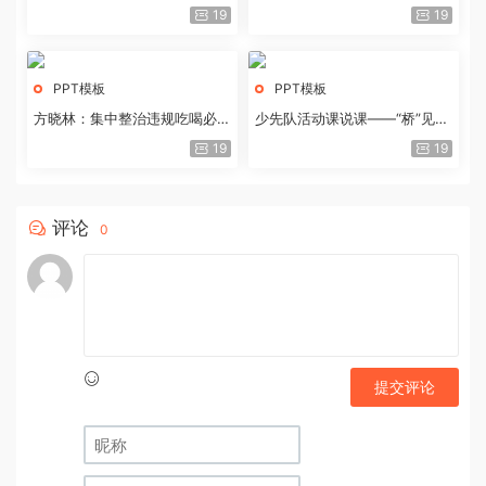
历史经验与重要启示
19
19
PPT模板
PPT模板
方晓林：集中整治违规吃喝必须
少先队活动课说课——“桥”见中
重拳出击
国路
19
19
评论
0
提交评论