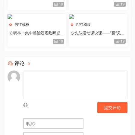
历史经验与重要启示
19
19
PPT模板
PPT模板
方晓林：集中整治违规吃喝必须
少先队活动课说课——“桥”见中
重拳出击
国路
19
19
评论
0
提交评论