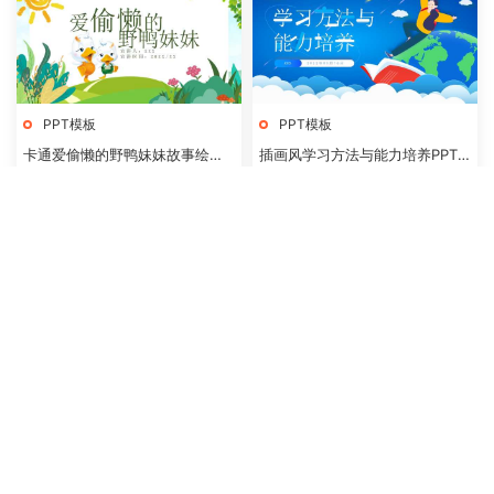
PPT模板
PPT模板
卡通爱偷懒的野鸭妹妹故事绘本P
插画风学习方法与能力培养PPT
PT模板
模板
19
19
PPT模板
PPT模板
小学生口腔卫生保健知识讲座PP
卡通中国风成语故事叶公好龙PP
T模板
T模板
19
19