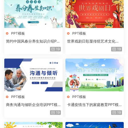
PPT模板
PPT模板
简约中国风春分养生知识介绍PP
世界戏剧日彰显传统艺术文化之
T模板
美PP模板
19
19
PPT模板
PPT模板
商务沟通与倾听企业培训PPT模
卡通疫情当下的家庭教育PPT模
板
板
19
19