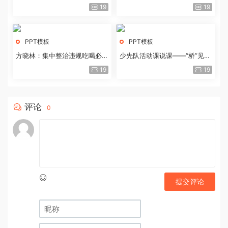
历史经验与重要启示
19
19
PPT模板
PPT模板
方晓林：集中整治违规吃喝必须
少先队活动课说课——“桥”见中
重拳出击
国路
19
19
评论
0
提交评论