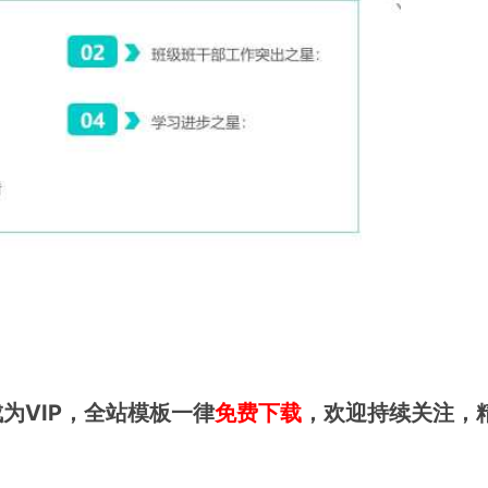
为VIP，全站模板一律
免费下载
，欢迎持续关注，