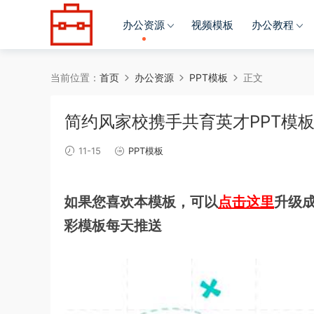
办公资源
视频模板
办公教程
当前位置：
首页
办公资源
PPT模板
正文
简约风家校携手共育英才PPT模
11-15
PPT模板
如果您喜欢本模板，可以
点击这里
升级成
彩模板每天推送