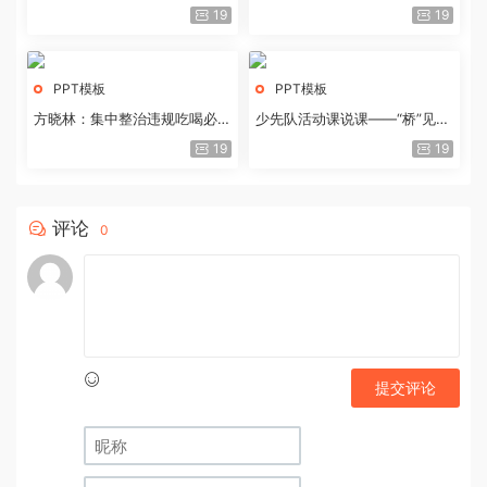
历史经验与重要启示
19
19
PPT模板
PPT模板
方晓林：集中整治违规吃喝必须
少先队活动课说课——“桥”见中
重拳出击
国路
19
19
评论
0
提交评论