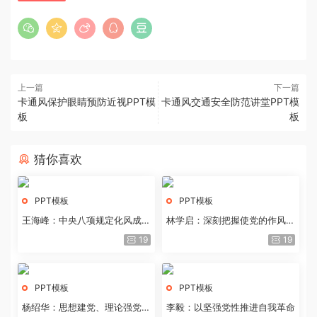
上一篇
下一篇
卡通风保护眼睛预防近视PPT模
卡通风交通安全防范讲堂PPT模
板
板
猜你喜欢
PPT模板
PPT模板
王海峰：中央八项规定化风成俗
林学启：深刻把握使党的作风全
的文化价值
面纯洁起来的基本要求
19
19
PPT模板
PPT模板
杨绍华：思想建党、理论强党的
李毅：以坚强党性推进自我革命