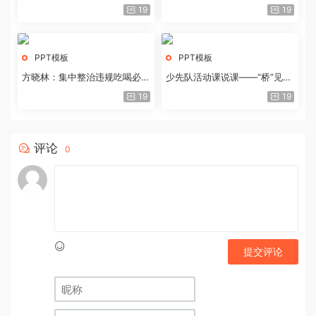
历史经验与重要启示
19
19
PPT模板
PPT模板
方晓林：集中整治违规吃喝必须
少先队活动课说课——“桥”见中
重拳出击
国路
19
19
评论
0
提交评论