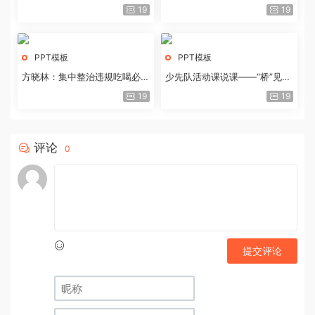
历史经验与重要启示
19
19
PPT模板
PPT模板
方晓林：集中整治违规吃喝必须
少先队活动课说课——“桥”见中
重拳出击
国路
19
19
评论
0
提交评论