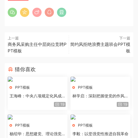
上一篇
下一篇
商务风采购主任中层岗位竞聘P
简约风拒绝浪费主题班会PPT模
PT模板
板
猜你喜欢
PPT模板
PPT模板
王海峰：中央八项规定化风成俗
林学启：深刻把握使党的作风全
的文化价值
面纯洁起来的基本要求
19
19
PPT模板
PPT模板
杨绍华：思想建党、理论强党的
李毅：以坚强党性推进自我革命