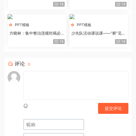
历史经验与重要启示
19
19
PPT模板
PPT模板
方晓林：集中整治违规吃喝必须
少先队活动课说课——“桥”见中
重拳出击
国路
19
19
评论
0
提交评论