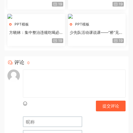
历史经验与重要启示
19
19
PPT模板
PPT模板
方晓林：集中整治违规吃喝必须
少先队活动课说课——“桥”见中
重拳出击
国路
19
19
评论
0
提交评论