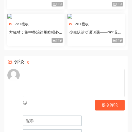
历史经验与重要启示
19
19
PPT模板
PPT模板
方晓林：集中整治违规吃喝必须
少先队活动课说课——“桥”见中
重拳出击
国路
19
19
评论
0
提交评论