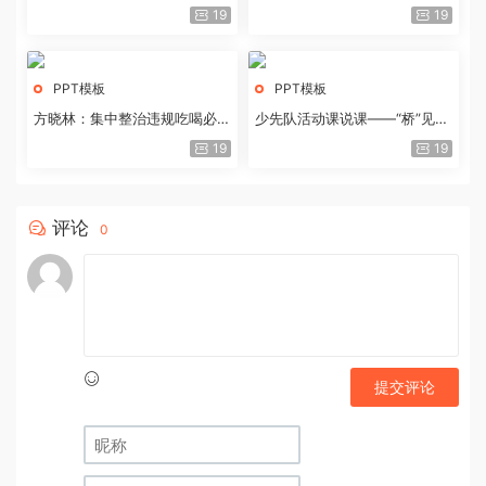
历史经验与重要启示
19
19
PPT模板
PPT模板
方晓林：集中整治违规吃喝必须
少先队活动课说课——“桥”见中
重拳出击
国路
19
19
评论
0
提交评论