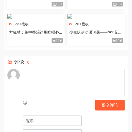
历史经验与重要启示
19
19
PPT模板
PPT模板
方晓林：集中整治违规吃喝必须
少先队活动课说课——“桥”见中
重拳出击
国路
19
19
评论
0
提交评论