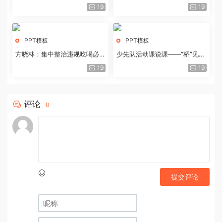
历史经验与重要启示
19
19
PPT模板
PPT模板
方晓林：集中整治违规吃喝必须
少先队活动课说课——“桥”见中
重拳出击
国路
19
19
评论
0
提交评论