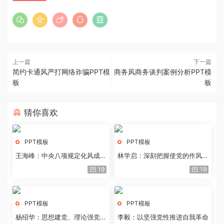
上一篇
下一篇
简约卡通风严打网络诈骗PPT模
商务风商务谈判案例分析PPT模
板
板
猜你喜欢
PPT模板
PPT模板
王海峰：中央八项规定化风成俗
林学启：深刻把握使党的作风全
的文化价值
面纯洁起来的基本要求
19
19
PPT模板
PPT模板
杨绍华：思想建党、理论强党的
李毅：以坚强党性推进自我革命