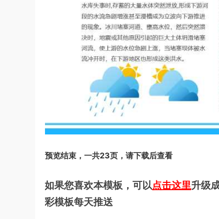
预览结束，一共23页，请下载后查看
如果您喜欢本模板，可以
点击这里
升级成
彩模板每天推送