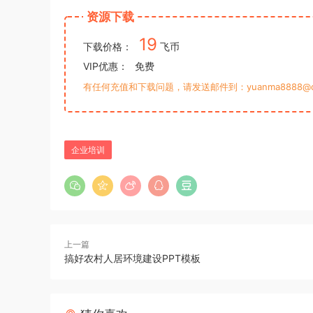
资源下载
19
下载价格：
飞币
VIP优惠：
免费
有任何充值和下载问题，请发送邮件到：yuanma8888@q
企业培训
上一篇
搞好农村人居环境建设PPT模板