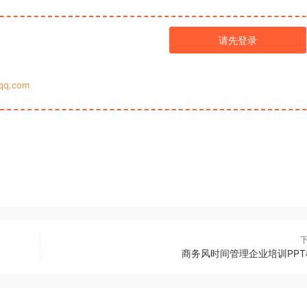
请先登录
q.com
商务风时间管理企业培训PPT