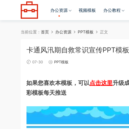
办公资源
视频模板
办公教程
当前位置：
首页
办公资源
PPT模板
正文
卡通风汛期自救常识宣传PPT模
07-30
PPT模板
如果您喜欢本模板，可以
点击这里
升级成
彩模板每天推送