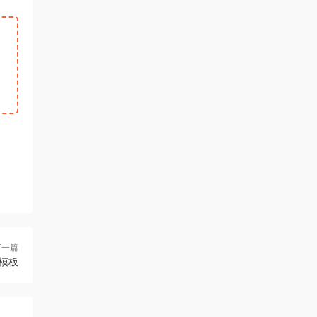
下一篇
模板