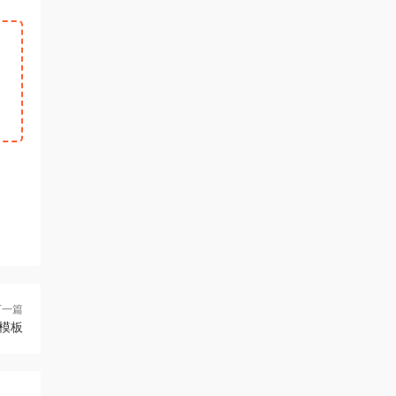
下一篇
模板