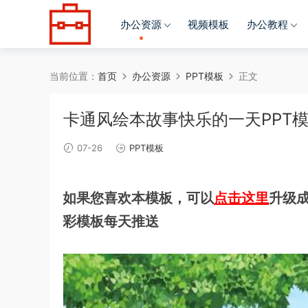
办公资源
视频模板
办公教程
当前位置：
首页
办公资源
PPT模板
正文
卡通风绘本故事快乐的一天PPT
07-26
PPT模板
如果您喜欢本模板，可以
点击这里
升级成
彩模板每天推送