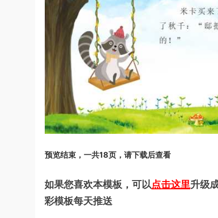
预览结束，一共18页，请下载后查看
如果您喜欢本模板，可以
点击这里
升级成
彩模板每天推送