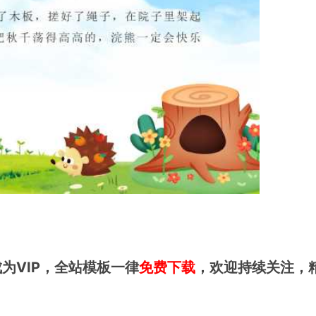
为VIP，全站模板一律
免费下载
，欢迎持续关注，