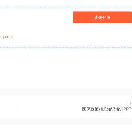
请先登录
q.com
医保政策相关知识培训PPT