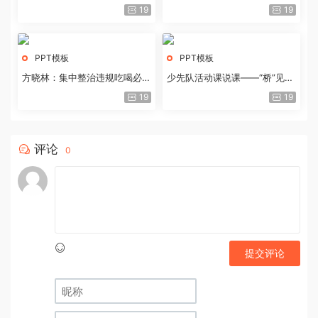
历史经验与重要启示
19
19
PPT模板
PPT模板
方晓林：集中整治违规吃喝必须
少先队活动课说课——“桥”见中
重拳出击
国路
19
19
评论
0
提交评论