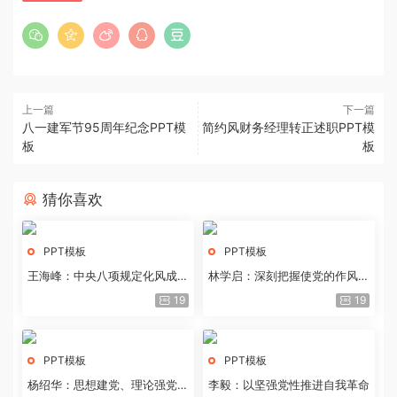
上一篇
下一篇
八一建军节95周年纪念PPT模
简约风财务经理转正述职PPT模
板
板
猜你喜欢
PPT模板
PPT模板
王海峰：中央八项规定化风成俗
林学启：深刻把握使党的作风全
的文化价值
面纯洁起来的基本要求
19
19
PPT模板
PPT模板
杨绍华：思想建党、理论强党的
李毅：以坚强党性推进自我革命