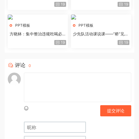
历史经验与重要启示
19
19
PPT模板
PPT模板
方晓林：集中整治违规吃喝必须
少先队活动课说课——“桥”见中
重拳出击
国路
19
19
评论
0
提交评论