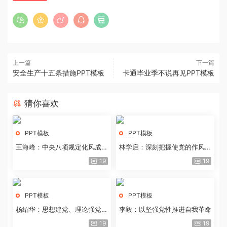
上一篇
下一篇
安全生产十五条措施PPT模板
卡通毕业季不说再见PPT模板
猜你喜欢
PPT模板
PPT模板
王海峰：中央八项规定化风成俗
林学启：深刻把握使党的作风全
的文化价值
面纯洁起来的基本要求
19
19
PPT模板
PPT模板
杨绍华：思想建党、理论强党的
李毅：以坚强党性推进自我革命
历史经验与重要启示
19
19