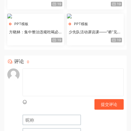
历史经验与重要启示
19
19
PPT模板
PPT模板
方晓林：集中整治违规吃喝必须
少先队活动课说课——“桥”见中
重拳出击
国路
19
19
评论
0
提交评论