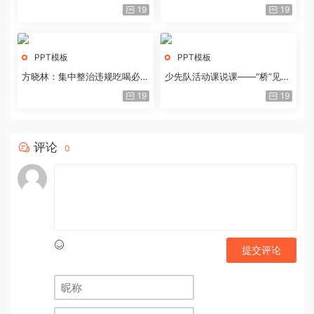
历史经验与重要启示
19
19
PPT模板
PPT模板
方晓林：集中整治违规吃喝必须
少先队活动课说课——“桥”见中
重拳出击
国路
19
19
评论
0
提交评论