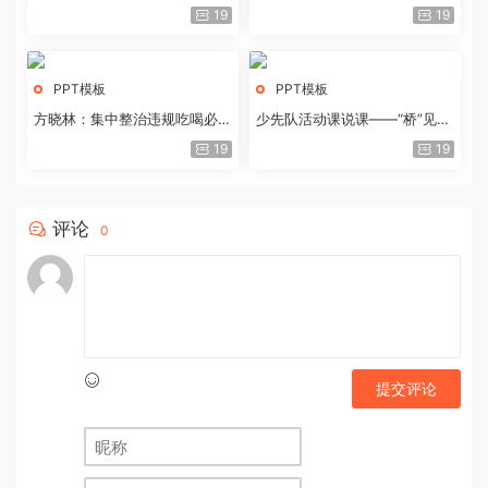
历史经验与重要启示
19
19
PPT模板
PPT模板
方晓林：集中整治违规吃喝必须
少先队活动课说课——“桥”见中
重拳出击
国路
19
19
评论
0
提交评论