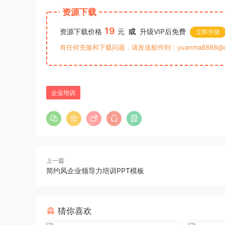
资源下载
19
资源下载价格
元
或
升级VIP后免费
立即升级
有任何充值和下载问题，请发送邮件到：yuanma8888@q
企业培训
上一篇
简约风企业领导力培训PPT模板
猜你喜欢