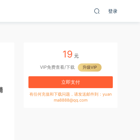
登录
19
元
VIP免费查看/下载
升级VIP
立即支付
精
有任何充值和下载问题，请发送邮件到：yuan
ma8888@qq.com