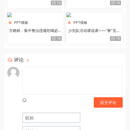
历史经验与重要启示
19
19
PPT模板
PPT模板
方晓林：集中整治违规吃喝必须
少先队活动课说课——“桥”见中
重拳出击
国路
19
19
评论
0
提交评论