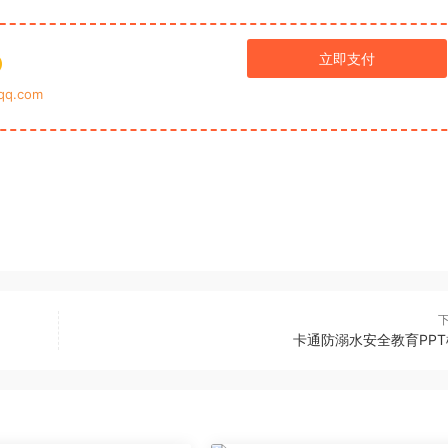
立即支付
q.com
卡通防溺水安全教育PP