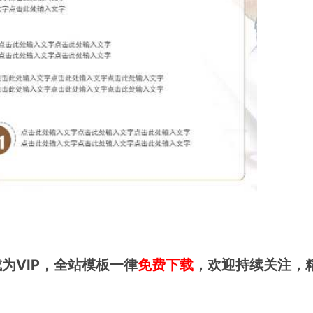
为VIP，全站模板一律
免费下载
，欢迎持续关注，