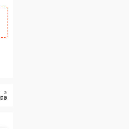
下一篇
T模板