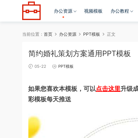
办公资源
视频模板
办公教程
当前位置：
首页
办公资源
PPT模板
正文
简约婚礼策划方案通用PPT模板
05-22
PPT模板
如果您喜欢本模板，可以
点击这里
升级成
彩模板每天推送