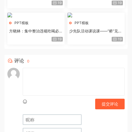
历史经验与重要启示
19
19
PPT模板
PPT模板
方晓林：集中整治违规吃喝必须
少先队活动课说课——“桥”见中
重拳出击
国路
19
19
评论
0
提交评论