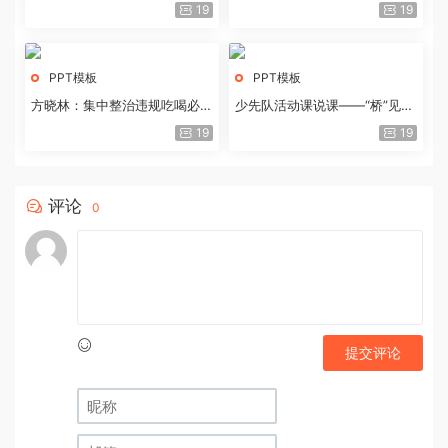
历史经验与重要启示
19
19
PPT模板
PPT模板
方晓林：集中整治违规吃喝必须
少先队活动课说课——“桥”见中
重拳出击
国路
19
19
评论
0
提交评论