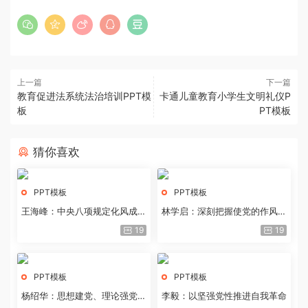
上一篇
下一篇
教育促进法系统法治培训PPT模
卡通儿童教育小学生文明礼仪P
板
PT模板
猜你喜欢
PPT模板
PPT模板
王海峰：中央八项规定化风成俗
林学启：深刻把握使党的作风全
的文化价值
面纯洁起来的基本要求
19
19
PPT模板
PPT模板
杨绍华：思想建党、理论强党的
李毅：以坚强党性推进自我革命