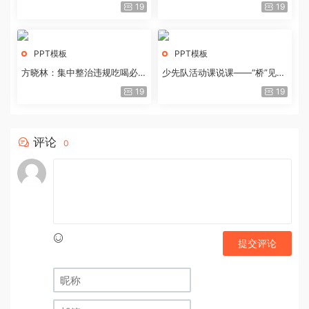
历史经验与重要启示
19
19
PPT模板
PPT模板
方晓林：集中整治违规吃喝必须
少先队活动课说课——“桥”见中
重拳出击
国路
19
19
评论
0
提交评论