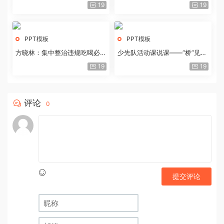
历史经验与重要启示
19
19
PPT模板
PPT模板
方晓林：集中整治违规吃喝必须
少先队活动课说课——“桥”见中
重拳出击
国路
19
19
评论
0
提交评论