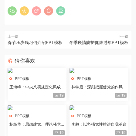
上一篇
下一篇
春节压岁钱习俗介绍PPT模板
冬季疫情防护健康过年PPT模板
猜你喜欢
PPT模板
PPT模板
王海峰：中央八项规定化风成俗
林学启：深刻把握使党的作风全
的文化价值
面纯洁起来的基本要求
19
19
PPT模板
PPT模板
杨绍华：思想建党、理论强党的
李毅：以坚强党性推进自我革命
历史经验与重要启示
19
19