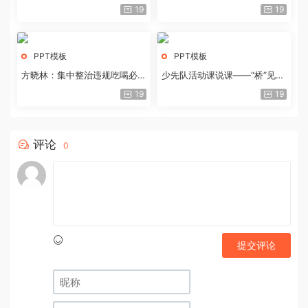
历史经验与重要启示
19
19
PPT模板
PPT模板
方晓林：集中整治违规吃喝必须
少先队活动课说课——“桥”见中
重拳出击
国路
19
19
评论
0
提交评论