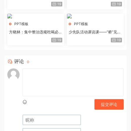
历史经验与重要启示
19
19
PPT模板
PPT模板
方晓林：集中整治违规吃喝必须
少先队活动课说课——“桥”见中
重拳出击
国路
19
19
评论
0
提交评论