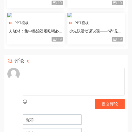
历史经验与重要启示
19
19
PPT模板
PPT模板
方晓林：集中整治违规吃喝必须
少先队活动课说课——“桥”见中
重拳出击
国路
19
19
评论
0
提交评论