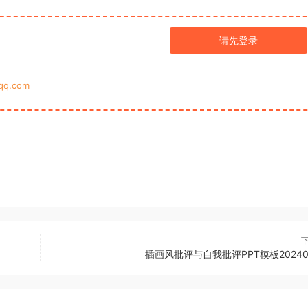
请先登录
q.com
插画风批评与自我批评PPT模板20240