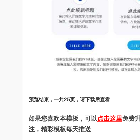
预览结束，一共25页，请下载后查看
如果您喜欢本模板，可以
点击这里
免费升
注，精彩模板每天推送