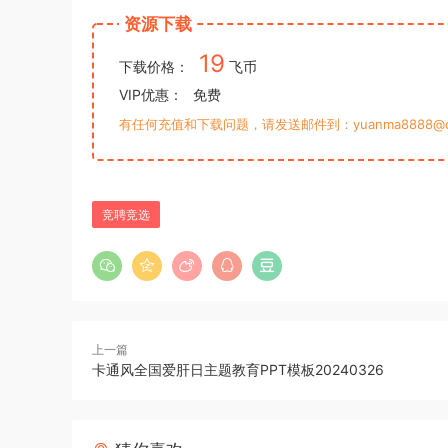
资源下载
19
下载价格：
飞币
VIP优惠：
免费
有任何充值和下载问题，请发送邮件到：yuanma8888@q
竞聘竞选
上一篇
卡通风全国爱肝日主题教育PPT模板20240326