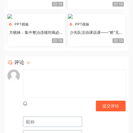
历史经验与重要启示
19
19
PPT模板
PPT模板
方晓林：集中整治违规吃喝必须
少先队活动课说课——“桥”见中
重拳出击
国路
19
19
评论
0
提交评论