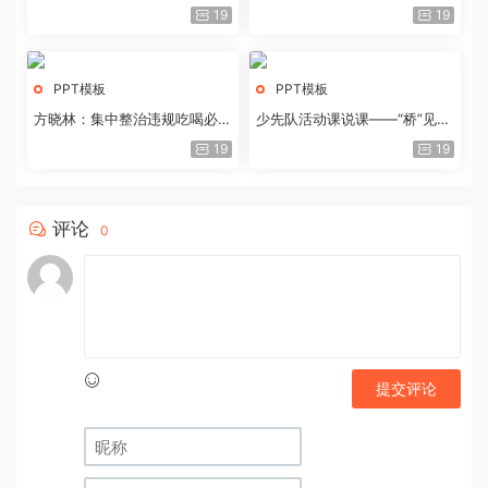
历史经验与重要启示
19
19
PPT模板
PPT模板
方晓林：集中整治违规吃喝必须
少先队活动课说课——“桥”见中
重拳出击
国路
19
19
评论
0
提交评论