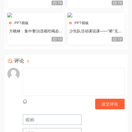
历史经验与重要启示
19
19
PPT模板
PPT模板
方晓林：集中整治违规吃喝必须
少先队活动课说课——“桥”见中
重拳出击
国路
19
19
评论
0
提交评论