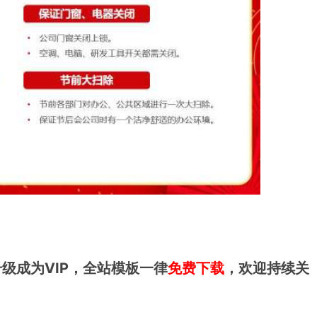
级成为VIP，全站模板一律
免费下载
，欢迎持续关