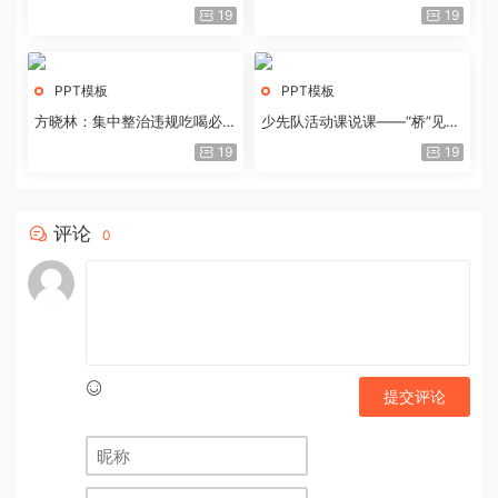
历史经验与重要启示
19
19
PPT模板
PPT模板
方晓林：集中整治违规吃喝必须
少先队活动课说课——“桥”见中
重拳出击
国路
19
19
评论
0
提交评论